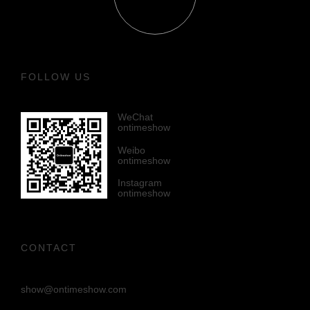
FOLLOW US
WeChat
ontimeshow
Weibo
ontimeshow
Instagram
ontimeshow
CONTACT
show@ontimeshow.com